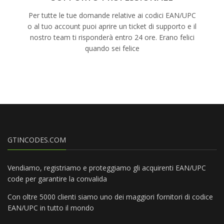
Per tutte le tue domande relative ai codici EAN/UPC
o al tuo account puoi aprire un ticket di supporto e il
nostro team ti risponderà entro 24 ore. Erano felici
quando sei felice
GTINCODES.COM
Vendiamo, registriamo e proteggiamo gli acquirenti EAN/UPC
code per garantire la convalida
Con oltre 5000 clienti siamo uno dei maggiori fornitori di codice
EAN/UPC in tutto il mondo