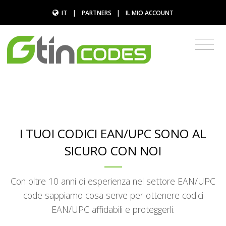
IT
|
PARTNERS
|
IL MIO ACCOUNT
I TUOI CODICI EAN/UPC SONO AL
SICURO CON NOI
Con oltre 10 anni di esperienza nel settore EAN/UPC
code sappiamo cosa serve per ottenere codici
EAN/UPC affidabili e proteggerli.