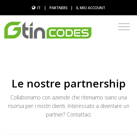
IT
|
PARTNERS
|
IL MIO ACCOUNT
Le nostre partnership
Collaboriamo con aziende che riteniamo siano una
risorsa per i nostri clienti. Interessato a diventare un
partner? Contattaci.